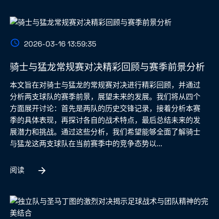
2026-03-16 13:59:35
骑士与猛龙常规赛对决精彩回顾与赛季前景分析
本文旨在对骑士与猛龙的常规赛对决进行精彩回顾，并通过
分析两支球队的赛季前景，展望未来的发展。我们将从四个
方面展开讨论：首先是两队的历史交锋记录，接着分析本赛
季的具体表现，再探讨各自的战术特点，最后总结未来的发
展潜力和挑战。通过这些分析，我们希望能够全面了解骑士
与猛龙这两支球队在当前赛季中的竞争态势以...
阅读