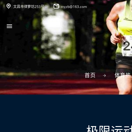
文昌市律箩坊253号
rrzzb@163.com
首页
体育热
极限运