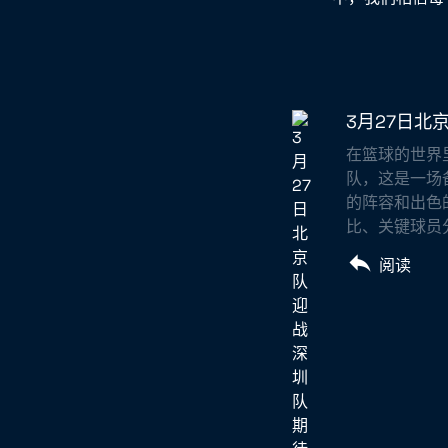
3月27日
在篮球的世界
队，这是一场
的阵容和出色
比、关键球员分
阅读